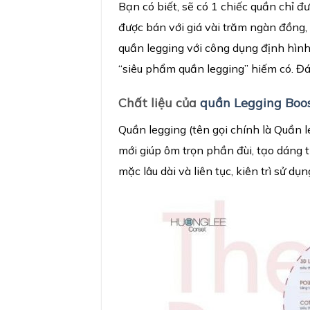
Bạn có biết, sẽ có 1 chiếc quần chỉ đ
được bán với giá vài trăm ngàn đồng,
quần legging với công dụng định hình
“siêu phẩm quần legging” hiếm có. Đá
Ch
ấ
t li
ệ
u c
ủ
a
qu
ầ
n Legging Boo
Quần legging (tên gọi chính là Quần 
mới giúp ôm trọn phần đùi, tạo dáng 
mặc lâu dài và liên tục, kiên trì sử dụn