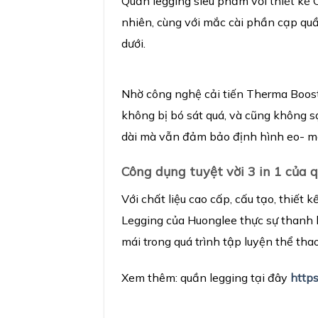
Quần legging siêu phẩm với thiết kế 
nhiên, cùng với mắc cài phần cạp qu
dưới.
Nhờ công nghệ cải tiến Therma Boost
không bị bó sát quá, và cũng không s
dài mà vẫn đảm bảo định hình eo- mô
Công d
ụ
ng tuy
ệ
t v
ờ
i 3 in 1 c
ủ
a 
Với chất liệu cao cấp, cấu tạo, thiết 
Legging của Huonglee thực sự thanh lị
mái trong quá trình tập luyện thể thao
Xem thêm: quần legging tại đây
https