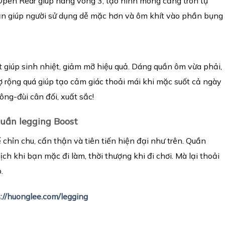
Open Rear giúp nâng vòng 3, tạo hình mông căng tròn tự
ần giúp người sử dụng dễ mặc hơn và ôm khít vào phần bụng
 giúp sinh nhiệt, giảm mỡ hiệu quả. Dáng quần ôm vừa phải,
ợ rộng quá giúp tạo cảm giác thoải mái khi mặc suốt cả ngày
ng-đùi cân đối, xuất sắc!
qu
ầ
n legging Boost
kế chỉn chu, cẩn thận và tiên tiến hiện đại như trên. Quần
ch khi bạn mặc đi làm, thời thượng khi đi chơi. Mà lại thoải
.
://huonglee.com/legging