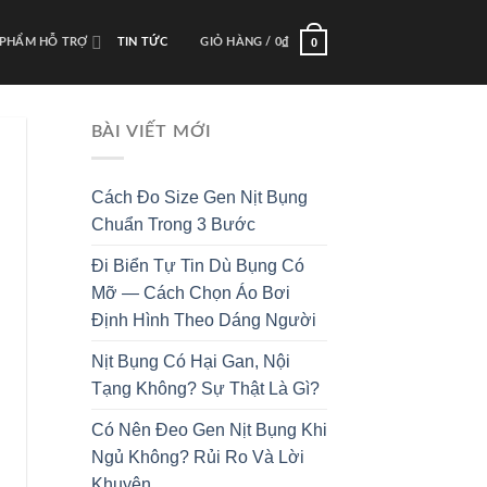
0
 PHẨM HỖ TRỢ
TIN TỨC
GIỎ HÀNG /
0
₫
BÀI VIẾT MỚI
Cách Đo Size Gen Nịt Bụng
Chuẩn Trong 3 Bước
Đi Biển Tự Tin Dù Bụng Có
Mỡ — Cách Chọn Áo Bơi
Định Hình Theo Dáng Người
Nịt Bụng Có Hại Gan, Nội
Tạng Không? Sự Thật Là Gì?
Có Nên Đeo Gen Nịt Bụng Khi
Ngủ Không? Rủi Ro Và Lời
Khuyên