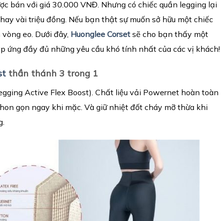
ược bán với giá 30.000 VNĐ. Nhưng có chiếc quần legging lại
 hay vài triệu đồng. Nếu bạn thật sự muốn sở hữu một chiếc
 vòng eo. Dưới đây,
Huonglee Corset
sẽ cho bạn thấy một
p ứng đầy đủ những yêu cầu khó tính nhất của các vị khách!
st
th
ầ
n th
á
nh 3 trong 1
legging Active Flex Boost). Chất liệu vải Powernet hoàn toàn
thon gọn ngay khi mặc. Và giữ nhiệt đốt cháy mỡ thừa khi
g.