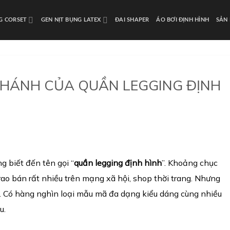
NG CORSET
GEN NỊT BỤNG LATEX
ĐAI SHAPER
ÁO BƠI ĐỊNH HÌNH
SẢN
HÁNH CỦA QUẦN LEGGING ĐỊNH
g biết đến tên gọi “
qu
ầ
n legging định hình
”. Khoảng chục
rao bán rất nhiều trên mạng xã hội, shop thời trang. Nhưng
g. Có hàng nghìn loại mẫu mã đa dạng kiểu dáng cùng nhiều
u.