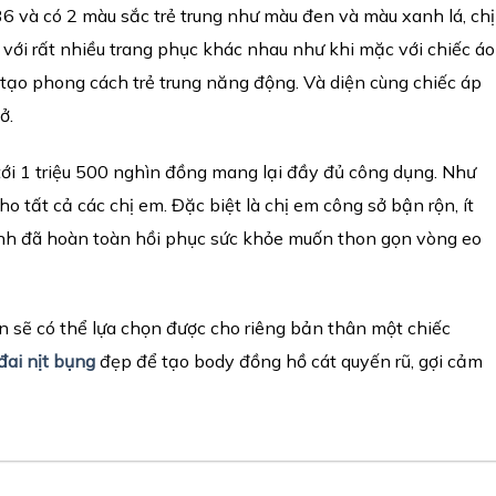
36 và có 2 màu sắc trẻ trung như màu đen và màu xanh lá, chị
 với rất nhiều trang phục khác nhau như khi mặc với chiếc áo
g tạo phong cách trẻ trung năng động. Và diện cùng chiếc áp
ở.
tới 1 triệu 500 nghìn đồng mang lại đầy đủ công dụng. Như
o tất cả các chị em. Đặc biệt là chị em công sở bận rộn, ít
sinh đã hoàn toàn hồi phục sức khỏe muốn thon gọn vòng eo
bạn sẽ có thể lựa chọn được cho riêng bản thân một chiếc
đai n
ị
t b
ụ
ng
đẹp để tạo body đồng hồ cát quyến rũ, gợi cảm