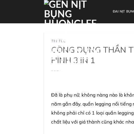
Skip
to
ĐAI NỊT BỤ
content
TIN TỨC
CÔNG DỤNG THẦN T
HÌNH 3 IN 1
Đã là phụ nữ, không nàng nào là khôn
năm gần đây, quần legging nổi tiếng 
không phải chỉ có 1 loại quần leggin
chất liệu với giá thành cũng khác nha