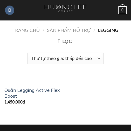
Skip
0
to
content
TRANG CHỦ
/
SẢN PHẨM HỖ TRỢ
/
LEGGING
LỌC
Quần Legging Active Flex
Boost
1,450,000
₫