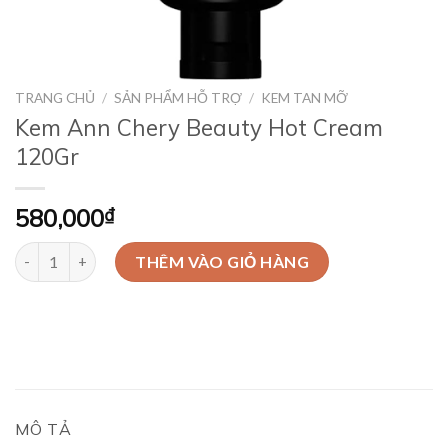
TRANG CHỦ
/
SẢN PHẨM HỖ TRỢ
/
KEM TAN MỠ
Kem Ann Chery Beauty Hot Cream
120Gr
580,000
₫
Kem Ann Chery Beauty Hot Cream 120Gr số lượng
THÊM VÀO GIỎ HÀNG
MÔ TẢ