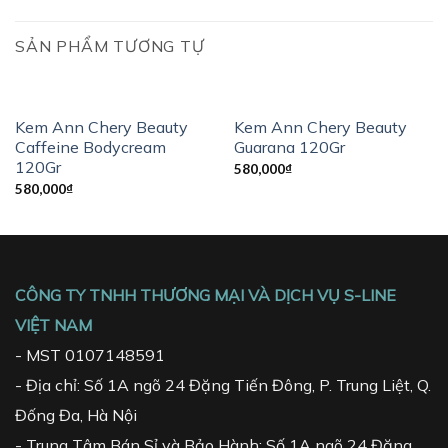
SẢN PHẨM TƯƠNG TỰ
Kem Ann Chery Beauty
Kem Ann Chery Beauty
Caffeine Bodycream
Guarana 120Gr
120Gr
580,000
₫
580,000
₫
CÔNG TY TNHH THƯƠNG MẠI VÀ DỊCH VỤ S-LINE
VIỆT NAM
- MST 0107148591
- Địa chỉ: Số 1A ngõ 24 Đặng Tiến Đông, P. Trung Liệt, Q.
Đống Đa, Hà Nội
- Trung Tâm Bán Sỉ và Bảo Hành: Số 1A ngõ 24 Đặng