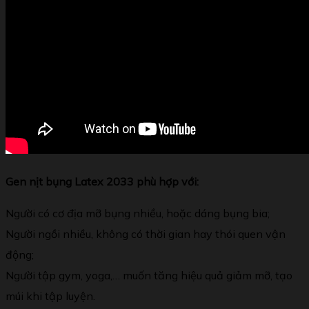
Gen nịt bụng Latex 2033 phù hợp với:
Người có cơ địa mỡ bụng nhiều, hoặc dáng bụng bia;
Người ngồi nhiều, không có thời gian hay thói quen vận
động;
Người tập gym, yoga,… muốn tăng hiệu quả giảm mỡ, tạo
múi khi tập luyện.