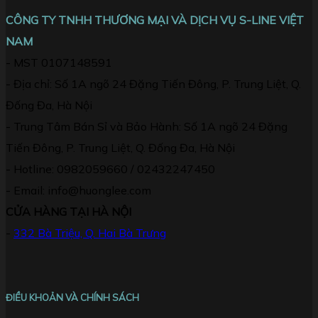
CÔNG TY TNHH THƯƠNG MẠI VÀ DỊCH VỤ S-LINE VIỆT
NAM
- MST 0107148591
- Địa chỉ: Số 1A ngõ 24 Đặng Tiến Đông, P. Trung Liệt, Q.
Đống Đa, Hà Nội
- Trung Tâm Bán Sỉ và Bảo Hành: Số 1A ngõ 24 Đặng
Tiến Đông, P. Trung Liệt, Q. Đống Đa, Hà Nội
- Hotline: 0982059660 / 02432247450
- Email: info@huonglee.com
CỬA HÀNG TẠI HÀ NỘI
-
332 Bà Triệu, Q. Hai Bà Trưng
ĐIỀU KHOẢN VÀ CHÍNH SÁCH