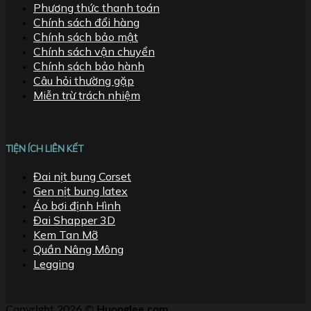
Phương thức thanh toán
Chính sách đổi hàng
Chính sách bảo mật
Chính sách vận chuyển
Chính sách bảo hành
Câu hỏi thường gặp
Miễn trừ trách nhiệm
TIỆN ÍCH LIÊN KẾT
Đai nịt bung Corset
Gen nịt bung latex
Áo bơi định Hình
Đai Shapper 3D
Kem Tan Mỡ
Quần Nâng Mông
Legging
Copyright 2026 ©
Huonglee.com