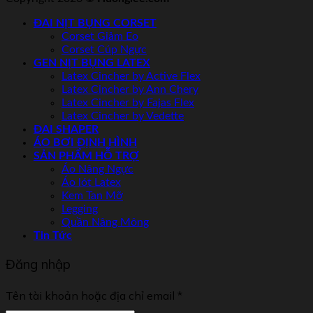
ĐAI NỊT BỤNG CORSET
Corset Giảm Eo
Corset Cúp Ngực
GEN NỊT BỤNG LATEX
Latex Cincher by Active Flex
Latex Cincher by Ann Chery
Latex Cincher by Fajas Flex
Latex Cincher by Vedette
ĐAI SHAPER
ÁO BƠI ĐỊNH HÌNH
SẢN PHẨM HỖ TRỢ
Áo Nâng Ngực
Áo lót Latex
Kem Tan Mỡ
Legging
Quần Nâng Mông
Tin Tức
Đăng nhập
Tên tài khoản hoặc địa chỉ email
*