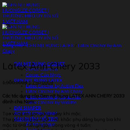
Skip
to
content
-8%
Trang chủ
/
GEN NỊT BỤNG LATEX
/
Latex Cincher by Ann
Chery
Latex Ann Chery 2033
ĐAI NỊT BỤNG CORSET
Corset Giảm Eo
Corset Cúp Ngực
GEN NỊT BỤNG LATEX
1,900,000
₫
1,750,000
₫
Latex Cincher by Active Flex
Latex Cincher by Ann Chery
Các tác dụng của Gen nịt bụng
LATEX ANN CHERY 2033
Latex Cincher by Fajas Flex
dành cho Nam:
Latex Cincher by Vedette
ĐAI SHAPER
Tạo vùng eo gọn gàng ngay khi mặc;
ÁO BƠI ĐỊNH HÌNH
Thu gọn vòng eo ngấn mỡ, khắc phụ dáng bụng bia khi
SẢN PHẨM HỖ TRỢ
Áo Nâng Ngực
mặc từ 6-8 tiếng/ngày, trong vòng 4 tuần;