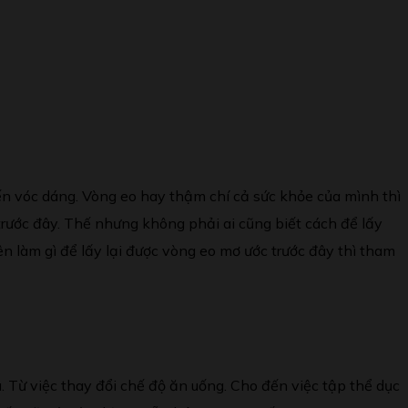
đến vóc dáng. Vòng eo hay thậm chí cả sức khỏe của mình thì
trước đây. Thế nhưng không phải ai cũng biết cách để lấy
 làm gì để lấy lại được vòng eo mơ ước trước đây thì tham
u. Từ việc thay đổi chế độ ăn uống. Cho đến việc tập thể dục