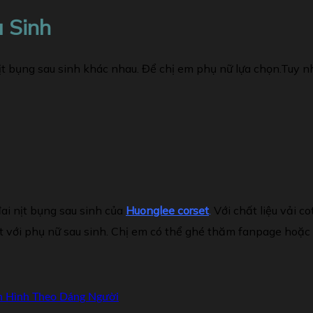
 Sinh
nịt bụng sau sinh khác nhau. Để chị em phụ nữ lựa chọn.Tuy n
ai nịt bụng sau sinh của
Huonglee corset
.
Với chất liệu vải c
t với phụ nữ sau sinh. Chị em có thể ghé thăm fanpage hoặc 
h Hình Theo Dáng Người