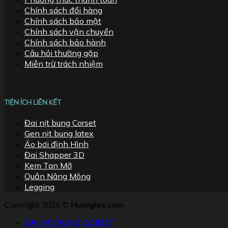
Chính sách đổi hàng
Chính sách bảo mật
Chính sách vận chuyển
Chính sách bảo hành
Câu hỏi thường gặp
Miễn trừ trách nhiệm
TIỆN ÍCH LIÊN KẾT
Đai nịt bung Corset
Gen nịt bung latex
Áo bơi định Hình
Đai Shapper 3D
Kem Tan Mỡ
Quần Nâng Mông
Legging
Copyright 2026 ©
Huonglee.com
ĐAI NỊT BỤNG CORSET