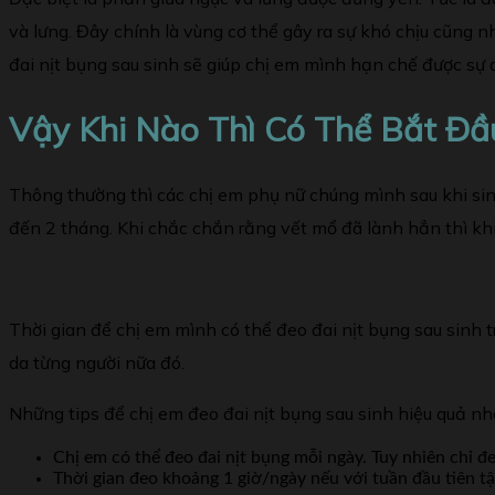
và lưng. Đây chính là vùng cơ thể gây ra sự khó chịu cũng 
đai nịt bụng sau sinh sẽ giúp chị em mình hạn chế được sự
Vậy Khi Nào Thì Có Thể Bắt Đầ
Thông thường thì các chị em phụ nữ chúng mình sau khi si
đến 2 tháng. Khi chắc chắn rằng vết mổ đã lành hẳn thì khi
Thời gian để chị em mình có thể đeo đai nịt bụng sau sinh 
da từng người nữa đó.
Những tips để chị em đeo đai nịt bụng sau sinh hiệu quả nh
Chị em có thể đeo đai nịt bụng mỗi ngày. Tuy nhiên chỉ đe
Thời gian đeo khoảng 1 giờ/ngày nếu với tuần đầu tiên tậ