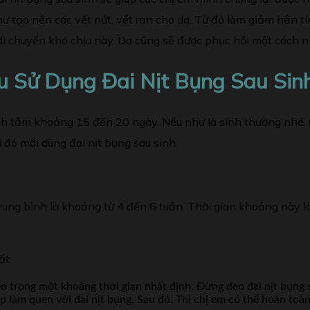
như tạo nên các vết nứt, vết rạn cho da. Từ đó làm giảm hẳn 
 di chuyển khó chịu này. Da cũng sẽ được phục hồi một cách 
u Sử Dụng Đai Nịt Bụng Sau Sin
nh tầm khoảng 15 đến 20 ngày. Nếu như là sinh thường nhé. 
 đó mới dùng đai nịt bụng sau sinh.
trung bình là khoảng từ 4 đến 6 tuần. Thời gian khoảng này 
ất:
o trong một khoảng thời gian nhất định. Đừng đeo đai nịt bụng sa
p làm quen với đai nịt bụng. Sau đó. Thì chị em có thể hoàn toàn