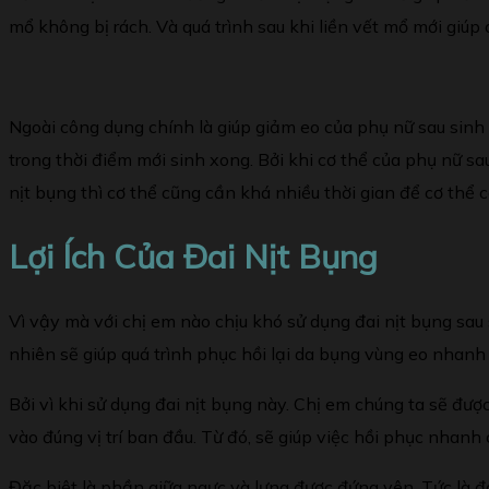
mổ không bị rách. Và quá trình sau khi liền vết mổ mới giúp
Ngoài công dụng chính là giúp giảm eo của phụ nữ sau sinh
trong thời điểm mới sinh xong. Bởi khi cơ thể của phụ nữ s
nịt bụng thì cơ thể cũng cần khá nhiều thời gian để cơ thể 
Lợi Ích Của Đai Nịt Bụng
Vì vậy mà với chị em nào chịu khó sử dụng đai nịt bụng sau
nhiên sẽ giúp quá trình phục hồi lại da bụng vùng eo nhanh
Bởi vì khi sử dụng đai nịt bụng này. Chị em chúng ta sẽ được
vào đúng vị trí ban đầu. Từ đó, sẽ giúp việc hồi phục nhanh
Đặc biệt là phần giữa ngực và lưng được đứng yên. Tức là đ