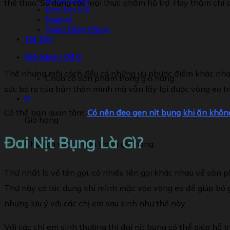
Áo lót Latex
thể thao. Sử dụng các loại thực phẩm hỗ trợ. Hay thậm chí
Kem Tan Mỡ
Legging
Quần Nâng Mông
Tin Tức
Giỏ hàng /
0
₫
0
Thế nhưng mỗi cách đều có những ưu nhược điểm khác nhau.
Chưa có sản phẩm trong giỏ hàng.
sức bỏ ra của bản thân mình mà vẫn lấy lại được vòng eo tr
0
Có thể bạn quan tâm:
Có nên đeo gen nịt bụng khi ăn khôn
Giỏ hàng
Đai Nịt Bụng Là Gì?
Chưa có sản phẩm trong giỏ hàng.
Thứ nhất là về tên gọi, có nhiều tên gọi khác nhau về sản p
Thứ này có tác dụng khi mình mặc vào vòng eo để giúp bó gọ
nhưng lưu ý với các chị em sau sinh như thế này.
Với các chị em sinh thường thì đai nịt bụng có thể giúp hỗ 