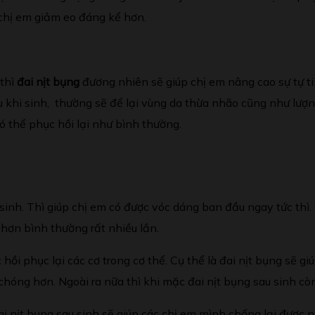
 chị em giảm eo đáng kể hơn.
 thì
đai nịt bụng
đương nhiên sẽ giúp chị em nâng cao sự tự ti
au khi sinh, thường sẽ để lại vùng da thừa nhão cũng như lượ
có thể phục hồi lại như bình thường.
 sinh. Thì giúp chị em có được vóc dáng ban đầu ngay tức th
 hơn bình thường rất nhiều lần.
 hồi phục lại các cơ trong cơ thể. Cụ thể là đai nịt bụng sẽ g
 chóng hơn. Ngoài ra nữa thì khi mặc đai nịt bụng sau sinh cò
ai nịt bụng sau sinh sẽ giúp các chị em mình chống lại được