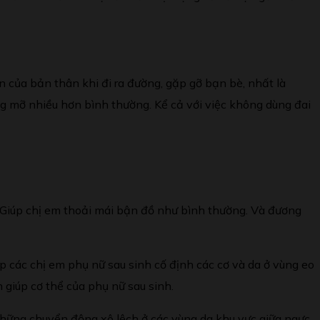
n của bản thân khi đi ra đường, gặp gỡ bạn bè, nhất là
ng mỡ nhiều hơn bình thường. Kể cả với việc không dùng đai
ì. Giúp chị em thoải mái bận đồ như bình thường. Và đương
iúp các chị em phụ nữ sau sinh cố định các cơ và da ở vùng eo
n giúp cơ thể của phụ nữ sau sinh.
 những chuyển động xô lệch ở các vùng da khu vực giữa ngực