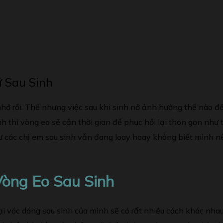
ữ Sau Sinh
 nhớ rồi. Thế nhưng việc sau khi sinh nở ảnh hưởng thế nào 
 thì vòng eo sẽ cần thời gian để phục hồi lại thon gọn như 
 các chị em sau sinh vẫn đang loay hoay không biết mình nên
Vòng Eo Sau Sinh
lại vóc dáng sau sinh của mình sẽ có rất nhiều cách khác nha