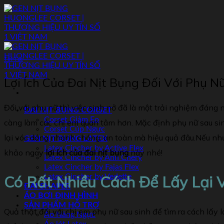
Skip
to
content
Tin Tức
Lợi Ích Của Đai Nịt Bụng Đối Với Phụ N
Đối với phụ nữ thì việc sinh nở đã là một trải nghiệm đáng
ĐAI NỊT BỤNG CORSET
Corset Giảm Eo
càng làm các chị em quan tâm hơn. Mặc định phụ nữ sau sinh
Corset Cúp Ngực
lại vóc dáng nhanh chóng, an toàn mà hiệu quả đâu.Nếu như
GEN NỊT BỤNG LATEX
Latex Cincher by Active Flex
khảo ngay
lợi ích của đai nịt bụng
này nhé!
Latex Cincher by Ann Chery
Latex Cincher by Fajas Flex
Có Rất Nhiều Cách Để Lấy Lại 
Latex Cincher by Vedette
ĐAI SHAPER
ÁO BƠI ĐỊNH HÌNH
SẢN PHẨM HỖ TRỢ
Quả thật đối với chị em phụ nữ sau sinh để tìm ra cách lấy 
Áo Nâng Ngực