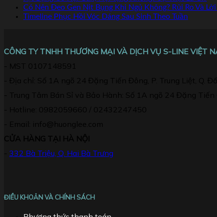
Có Nên Đeo Gen Nịt Bụng Khi Ngủ Không? Rủi Ro Và Lờ
Timeline Phục Hồi Vóc Dáng Sau Sinh Theo Tuần
CÔNG TY TNHH THƯƠNG MẠI VÀ DỊCH VỤ S-LINE VIỆT 
- MST 0107148591
- Địa chỉ: Số 1A ngõ 24 Đặng Tiến Đông, P. Trung Liệt, Q. Đ
- Trung Tâm Bán Sỉ và Bảo Hành: Số 1A ngõ 24 Đặng Tiến Đô
- Hotline: 0982059660 / 02432247450
- Email: info@huonglee.com
CỬA HÀNG TẠI HÀ NỘI
-
332 Bà Triệu, Q. Hai Bà Trưng
ĐIỀU KHOẢN VÀ CHÍNH SÁCH
Phương thức thanh toán