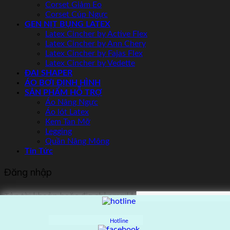
Corset Giảm Eo
Corset Cúp Ngực
GEN NỊT BỤNG LATEX
Latex Cincher by Active Flex
Latex Cincher by Ann Chery
Latex Cincher by Fajas Flex
Latex Cincher by Vedette
ĐAI SHAPER
ÁO BƠI ĐỊNH HÌNH
SẢN PHẨM HỖ TRỢ
Áo Nâng Ngực
Áo lót Latex
Kem Tan Mỡ
Legging
Quần Nâng Mông
Tin Tức
Đăng nhập
Tên tài khoản hoặc địa chỉ email
*
Mật khẩu
*
Hotline