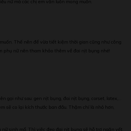
thiếu nữ mà các chị em vẫn luôn mong muốn.
muốn. Thế nên để vừa tiết kiệm thời gian cũng như công
 em phụ nữ nên tham khảo thêm về đai nịt bụng nhé!
 gọi như sau: gen nịt bụng, đai nịt bụng, corset, latex,…
m sẽ co lại kích thước ban đầu. Thậm chí là nhỏ hơn,
ụ nữ sinh mổ. Thì việc đeo đai nịt bụng sẽ hỗ trợ ngăn vết