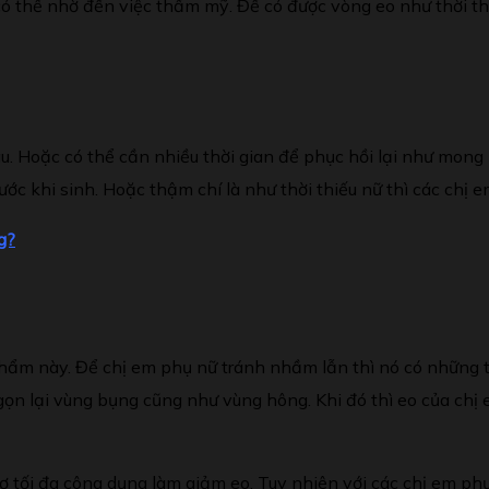
 có thể nhờ đến việc thẩm mỹ. Để có được vòng eo như thời 
 Hoặc có thể cần nhiều thời gian để phục hồi lại như mong 
ước khi sinh. Hoặc thậm chí là như thời thiếu nữ thì các chị
g?
hẩm này. Để chị em phụ nữ tránh nhầm lẫn thì nó có những tên
n lại vùng bụng cũng như vùng hông. Khi đó thì eo của chị e
trợ tối đa công dụng làm giảm eo. Tuy nhiên với các chị em ph