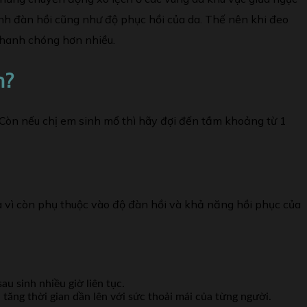
tính đàn hồi cũng như độ phục hồi của da. Thế nên khi đeo
nhanh chóng hơn nhiều.
h?
Còn nếu chị em sinh mổ thì hãy đợi đến tầm khoảng từ 1
là vì còn phụ thuộc vào độ đàn hồi và khả năng hồi phục của
u sinh nhiều giờ liên tục.
 tăng thời gian dần lên với sức thoải mái của từng người.