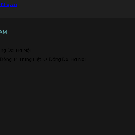
i Khuyên
NAM
ống Đa, Hà Nội
ng, P. Trung Liệt, Q. Đống Đa, Hà Nội