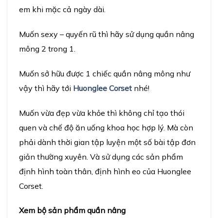
em khi mặc cả ngày dài.
Muốn sexy – quyến rũ thì hãy sử dụng quần nâng
mông 2 trong 1.
Muốn sở hữu được 1 chiếc quần nâng mông như
vậy thì hãy tới
Huonglee Corset
nhé!
Muốn vừa đẹp vừa khỏe thì không chỉ tạo thói
quen và chế độ ăn uống khoa học hợp lý. Mà còn
phải dành thời gian tập luyện một số bài tập đơn
giản thường xuyên. Và sử dụng các sản phẩm
định hình toàn thân, định hình eo của Huonglee
Corset.
Xem b
ộ
s
ả
n ph
ẩ
m qu
ầ
n n
â
ng