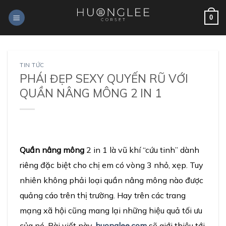
Skip
0
to
content
TIN TỨC
PHÁI ĐẸP SEXY QUYẾN RŨ VỚI
QUẦN NÂNG MÔNG 2 IN 1
Quần nâng mông
2 in 1 là vũ khí “cứu tinh” dành
riêng đặc biệt cho chị em có vòng 3 nhỏ, xẹp. Tuy
nhiên không phải loại quần nâng mông nào được
quảng cáo trên thị trường. Hay trên các trang
mạng xã hội cũng mang lại những hiệu quả tối ưu
của nó. Bài viết này,
huonglee.com
sẽ giới thiệu tới