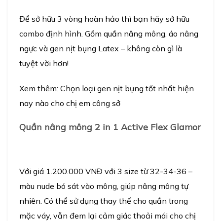
Để sở hữu 3 vòng hoàn hảo thì bạn hãy sở hữu
combo định hình. Gồm quần nâng mông, áo nâng
ngực và gen nịt bụng Latex – không còn gì là
tuyệt vời hơn!
Xem thêm: Chọn loại gen nịt bụng tốt nhất hiện
nay nào cho chị em công sở
Qu
ầ
n n
â
ng m
ô
ng 2 in 1 Active Flex Glamor
Với giá 1.200.000 VNĐ với 3 size từ 32-34-36 –
màu nude bó sát vào mông, giúp nâng mông tự
nhiên. Có thể sử dụng thay thế cho quần trong
mặc váy, vẫn đem lại cảm giác thoải mái cho chị