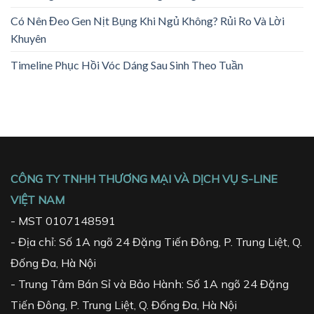
Có Nên Đeo Gen Nịt Bụng Khi Ngủ Không? Rủi Ro Và Lời
Khuyên
Timeline Phục Hồi Vóc Dáng Sau Sinh Theo Tuần
CÔNG TY TNHH THƯƠNG MẠI VÀ DỊCH VỤ S-LINE
VIỆT NAM
- MST 0107148591
- Địa chỉ: Số 1A ngõ 24 Đặng Tiến Đông, P. Trung Liệt, Q.
Đống Đa, Hà Nội
- Trung Tâm Bán Sỉ và Bảo Hành: Số 1A ngõ 24 Đặng
Tiến Đông, P. Trung Liệt, Q. Đống Đa, Hà Nội