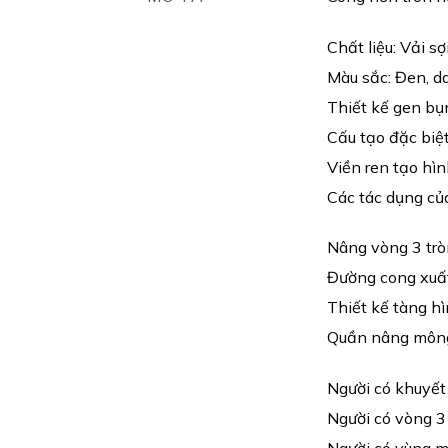
Chất liệu: Vải s
Màu sắc: Đen, d
Thiết kế gen bụn
Cấu tạo đặc biệ
Viền ren tạo hìn
Các tác dụng củ
Nâng vòng 3 trò
Đường cong xuất 
Thiết kế tàng hì
Quần nâng mông
Người có khuyết
Người có vòng 3