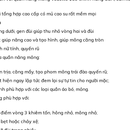
ợi tổng hợp cao cấp có mủ cao su rất mềm mại
a
g dưới, gen đùi giúp thu nhỏ vòng hai và đùi
t giúp nâng cao và tạo hình, giúp mông căng tròn
h nữ tính, quyến rũ
a quần nâng mông:
n trịa, căng mẩy, tạo phom mông trái đào quyến rũ;
hiện ngay lập tức đem lại sự tự tin cho người mặc;
nh phù hợp với các loại quần áo bó, mỏng.
 phù hợp với:
 điểm vòng 3 khiêm tốn, hông nhỏ, mông nhỏ;
 bẹt hoặc chảy xệ;