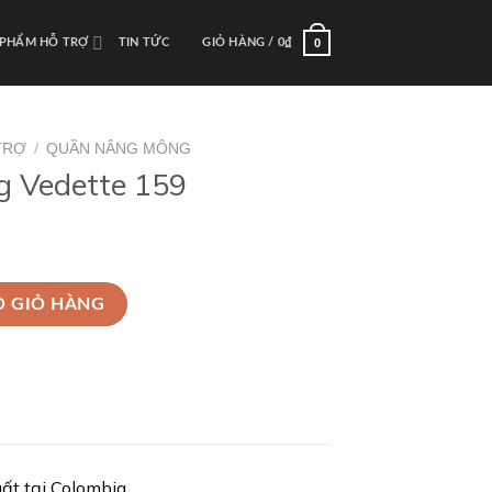
0
 PHẨM HỖ TRỢ
TIN TỨC
GIỎ HÀNG /
0
₫
TRỢ
/
QUẦN NÂNG MÔNG
 Vedette 159
lượng
O GIỎ HÀNG
t tại Colombia.