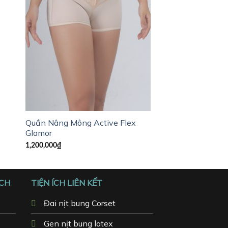
Quần Nâng Mông Active Flex
Quần Nâng Mông 
Glamor
910,000
₫
1,200,000
₫
ÁCH
TIỆN ÍCH LIÊN KẾT
Đai nịt bung Corset
Gen nịt bung latex