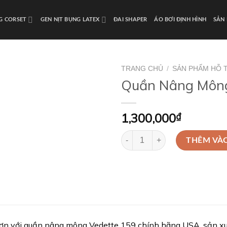
NG CORSET
GEN NỊT BỤNG LATEX
ĐAI SHAPER
ÁO BƠI ĐỊNH HÌNH
SẢN
TRANG CHỦ
/
SẢN PHẨM HỖ 
Quần Nâng Mông
1,300,000
₫
Quần Nâng Mông Vedette 159 số 
THÊM VÀ
ơn với quần nâng mông Vedette 159 chính hãng USA, sản xuấ