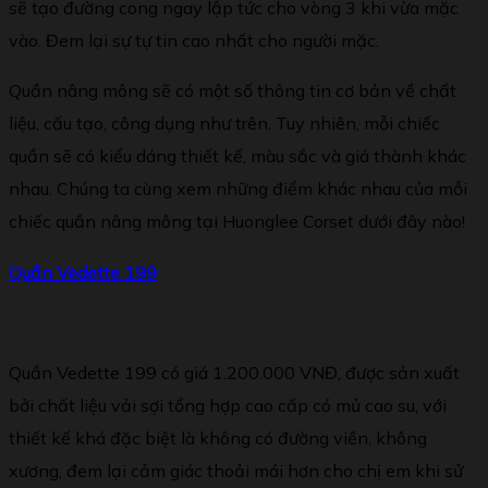
sẽ tạo đường cong ngay lập tức cho vòng 3 khi vừa mặc
vào. Đem lại sự tự tin cao nhất cho người mặc.
Quần nâng mông sẽ có một số thông tin cơ bản về chất
liệu, cấu tạo, công dụng như trên. Tuy nhiên, mỗi chiếc
quần sẽ có kiểu dáng thiết kế, màu sắc và giá thành khác
nhau. Chúng ta cùng xem những điểm khác nhau của mỗi
chiếc quần nâng mông tại Huonglee Corset dưới đây nào!
Qu
ầ
n
Vedette 19
9
Quần Vedette 199 có giá 1.200.000 VNĐ, được sản xuất
bởi chất liệu vải sợi tổng hợp cao cấp có mủ cao su, với
thiết kế khá đặc biệt là không có đường viền, không
xương, đem lại cảm giác thoải mái hơn cho chị em khi sử