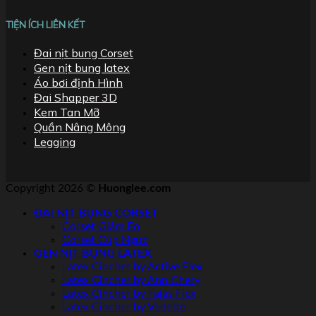
TIỆN ÍCH LIÊN KẾT
Đai nịt bung Corset
Gen nịt bung latex
Áo bơi định Hình
Đai Shapper 3D
Kem Tan Mỡ
Quần Nâng Mông
Legging
Copyright 2026 ©
Huonglee.com
ĐAI NỊT BỤNG CORSET
Corset Giảm Eo
Corset Cúp Ngực
GEN NỊT BỤNG LATEX
Latex Cincher by Active Flex
Latex Cincher by Ann Chery
Latex Cincher by Fajas Flex
Latex Cincher by Vedette