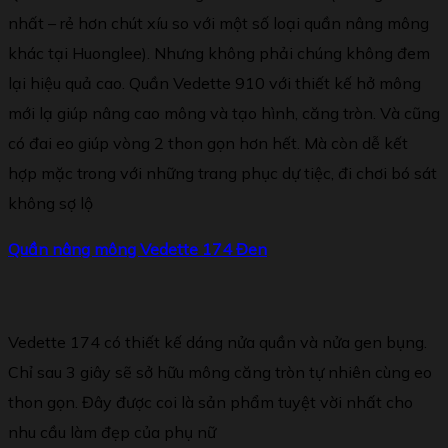
nhất – rẻ hơn chút xíu so với một số loại quần nâng mông
khác tại Huonglee). Nhưng không phải chúng không đem
lại hiệu quả cao. Quần Vedette 910 với thiết kế hở mông
mới lạ giúp nâng cao mông và tạo hình, căng tròn. Và cũng
có đai eo giúp vòng 2 thon gọn hơn hết. Mà còn dễ kết
hợp mặc trong với những trang phục dự tiệc, đi chơi bó sát
không sợ lộ
Qu
ầ
n n
â
ng m
ô
ng Vedette 174
Đ
en
Vedette 174 có thiết kế dáng nửa quần và nửa gen bụng.
Chỉ sau 3 giây sẽ sở hữu mông căng tròn tự nhiên cùng eo
thon gọn. Đây được coi là sản phẩm tuyệt vời nhất cho
nhu cầu làm đẹp của phụ nữ