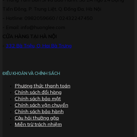
Tiến Đông, P. Trung Liệt, Q. Đống Đa, Hà Nội
- Hotline: 0982059660 / 02432247450
- Email: info@huonglee.com
CỬA HÀNG TẠI HÀ NỘI
-
332 Bà Triệu, Q. Hai Bà Trưng
ĐIỀU KHOẢN VÀ CHÍNH SÁCH
Phương thức thanh toán
Chính sách đổi hàng
Chính sách bảo mật
Chính sách vận chuyển
Chính sách bảo hành
Câu hỏi thường gặp
Miễn trừ trách nhiệm