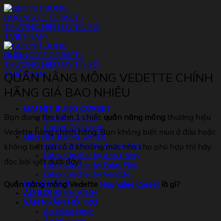
Skip
to
content
Tin Tức
QUẦN NÂNG MÔNG VEDETTE CHÍNH
HÃNG GIÁ BAO NHIÊU
ĐAI NỊT BỤNG CORSET
Bạn đang tìm kiếm 1 chiếc
qu
ầ
n n
â
ng m
ô
ng
thương hiệu
Corset Giảm Eo
Corset Cúp Ngực
Vedette hàng chính hãng. Bạn không biết mua ở đâu hoặc
GEN NỊT BỤNG LATEX
không biết giá cả ở khoảng mức nào cho phù hợp thì hãy
Latex Cincher by Active Flex
Latex Cincher by Ann Chery
đọc bài viết dưới đây!
Latex Cincher by Fajas Flex
Latex Cincher by Vedette
Qu
ầ
n n
â
ng m
ô
ng Vedette
Huonglee Corset
l
à
g
ì
?
ĐAI SHAPER
ÁO BƠI ĐỊNH HÌNH
SẢN PHẨM HỖ TRỢ
Áo Nâng Ngực