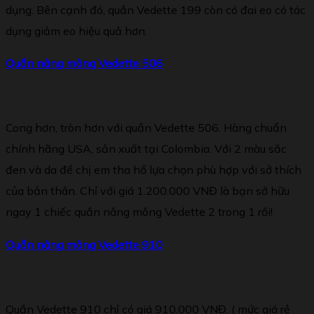
dụng. Bên cạnh đó, quần Vedette 199 còn có đai eo có tác
dụng giảm eo hiệu quả hơn.
Qu
ầ
n n
â
ng m
ô
ng Vedette 506
Cong hơn, tròn hơn với quần Vedette 506. Hàng chuẩn
chính hãng USA, sản xuất tại Colombia. Với 2 màu sắc
đen và da để chị em tha hồ lựa chọn phù hợp với sở thích
của bản thân. Chỉ với giá 1.200.000 VNĐ là bạn sở hữu
ngay 1 chiếc quần nâng mông Vedette 2 trong 1 rồi!
Qu
ầ
n n
â
ng m
ô
ng Vedette 910
Quần Vedette 910 chỉ có giá 910.000 VNĐ. ( mức giá rẻ