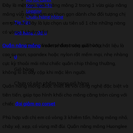
Áo lót Latex
Đây là một loại quần nâng mông 2 trong 1 vừa giúp nâng
Kem Tan Mỡ
Legging
mông vừa giúp giảm eo thon gọn dành cho đối tượng chị
Quần Nâng Mông
em phụ nữ. Đây là lựa chọn ưu tiên số 1 cho những nàng
Tin Tức
có vòng 3 khiêm tốn!
Giỏ hàng /
0
₫
0
Chưa có sản phẩm trong giỏ hàng.
Qu
ầ
n n
â
ng m
ô
ng
Vedette được sản xuất với chất liệu là
cao su non, spandex hoặc nylon rất mềm mại, nhẹ nhàng
0
cực kỳ thoải mái như chiếc quần chip thông thường,
Giỏ hàng
không lo bị dày cộp khi mặc lên người.
Chưa có sản phẩm trong giỏ hàng.
Quần nâng mông được thiết kế với công nghệ đặc biệt và
tiên tiến, giúp tạo hình khối cho mông căng tròn cùng với
chiếc
đai gi
ả
m eo corset
Phù hợp với chị em có vòng 3 khiêm tốn, hông mông nhỏ,
chảy xệ, xẹp, có vùng mỡ đùi. Quần nâng mông Huonglee