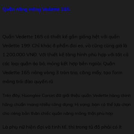
Qu
ầ
n n
â
ng m
ô
ng Vedette 165
Quần Vedette 165 có thiết kế gần giống hệt với quần
Vedette 199. Chỉ khác ở phần đai eo, và cũng cùng giá là
1.200.000 VNĐ. Với thiết kế tàng hình phù hợp với tất cả
các loại quần áo bó, mỏng kết hợp bên ngoài. Quần
Vedette 165 nâng vòng 3 tròn trịa, căng mẩy, tạo form
mông trái đào quyến rũ
Trên đây, Huonglee Corset đã giới thiệu quần Vedette hàng chính
hãng chuẩn mang nhiều công dụng. Hi vọng, bạn có thể lựa chọn
cho riêng bản thân chiếc quần nâng mông thật phù hợp
Là phụ nữ hiện đại và tinh tế, thì trong tủ đồ phải có ít