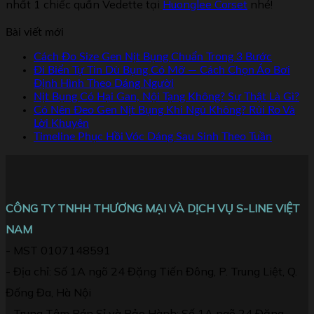
nhất 1 chiếc quần Vedette tại
Huonglee Corset
nhé!
Bài viết mới
Cách Đo Size Gen Nịt Bụng Chuẩn Trong 3 Bước
Đi Biển Tự Tin Dù Bụng Có Mỡ — Cách Chọn Áo Bơi
Định Hình Theo Dáng Người
Nịt Bụng Có Hại Gan, Nội Tạng Không? Sự Thật Là Gì?
Có Nên Đeo Gen Nịt Bụng Khi Ngủ Không? Rủi Ro Và
Lời Khuyên
Timeline Phục Hồi Vóc Dáng Sau Sinh Theo Tuần
CÔNG TY TNHH THƯƠNG MẠI VÀ DỊCH VỤ S-LINE VIỆT
NAM
- MST 0107148591
- Địa chỉ: Số 1A ngõ 24 Đặng Tiến Đông, P. Trung Liệt, Q.
Đống Đa, Hà Nội
- Trung Tâm Bán Sỉ và Bảo Hành: Số 1A ngõ 24 Đặng