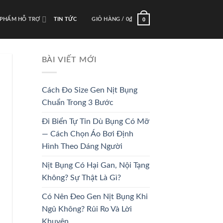
0
 PHẨM HỖ TRỢ
TIN TỨC
GIỎ HÀNG /
0
₫
BÀI VIẾT MỚI
Cách Đo Size Gen Nịt Bụng
Chuẩn Trong 3 Bước
Đi Biển Tự Tin Dù Bụng Có Mỡ
— Cách Chọn Áo Bơi Định
Hình Theo Dáng Người
Nịt Bụng Có Hại Gan, Nội Tạng
Không? Sự Thật Là Gì?
Có Nên Đeo Gen Nịt Bụng Khi
Ngủ Không? Rủi Ro Và Lời
Khuyên