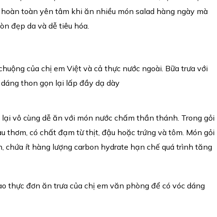
ể hoàn toàn yên tâm khi ăn nhiều món salad hàng ngày mà
òn đẹp da và dễ tiêu hóa.
chuộng của chị em Việt và cả thực nước ngoài. Bữa trưa với
 dáng thon gọn lại lấp đầy dạ dày
ột, lại vô cùng dễ ăn với món nước chấm thần thánh. Trong gỏi
au thơm, có chất đạm từ thịt, đậu hoặc trứng và tôm. Món gỏi
 chứa ít hàng lượng carbon hydrate hạn chế quá trình tăng
o thực đơn ăn trưa của chị em văn phòng để có vóc dáng