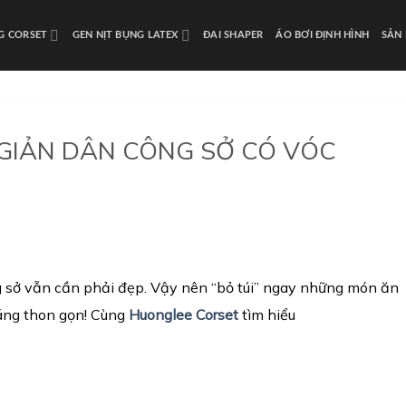
NG CORSET
GEN NỊT BỤNG LATEX
ĐAI SHAPER
ÁO BƠI ĐỊNH HÌNH
SẢN
GIẢN DÂN CÔNG SỞ CÓ VÓC
 sở vẫn cần phải đẹp. Vậy nên “bỏ túi” ngay những món ăn
áng thon gọn! Cùng
Huonglee Corset
tìm hiểu