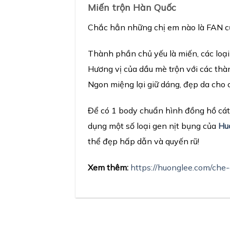
Mi
ế
n tr
ộ
n H
à
n Qu
ố
c
Chắc hẳn những chị em nào là FAN củ
Thành phần chủ yếu là miến, các loại
Hương vị của dầu mè trộn với các thà
Ngon miệng lại giữ dáng, đẹp da cho 
Để có 1 body chuẩn hình đồng hồ cát
dụng một số loại gen nịt bụng của
Hu
thể đẹp hấp dẫn và quyến rũ!
Xem thêm:
https://huonglee.com/che