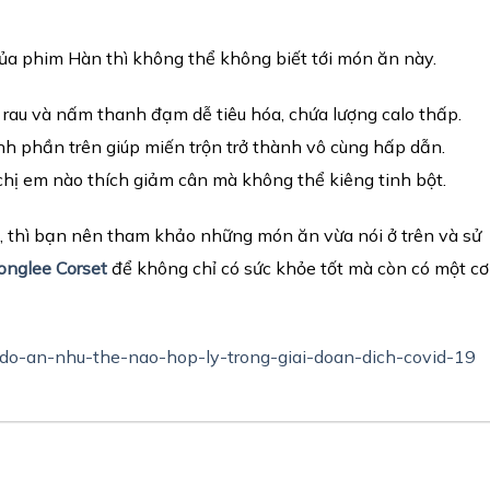
a phim Hàn thì không thể không biết tới món ăn này.
 rau và nấm thanh đạm dễ tiêu hóa, chứa lượng calo thấp.
nh phần trên giúp miến trộn trở thành vô cùng hấp dẫn.
chị em nào thích giảm cân mà không thể kiêng tinh bột.
, thì bạn nên tham khảo những món ăn vừa nói ở trên và sử
onglee Corset
để không chỉ có sức khỏe tốt mà còn có một cơ
-do-an-nhu-the-nao-hop-ly-trong-giai-doan-dich-covid-19