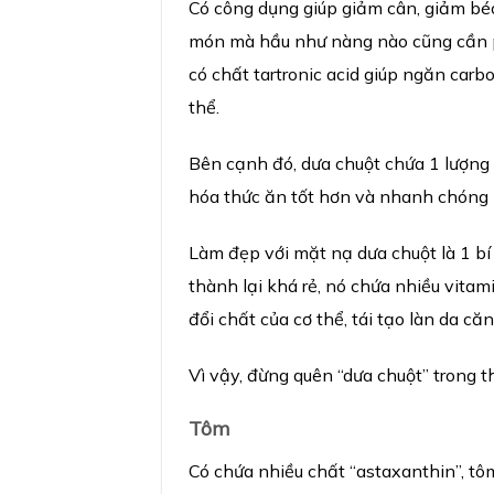
Có công dụng giúp giảm cân, giảm béo
món mà hầu như nàng nào cũng cần p
có chất tartronic acid giúp ngăn car
thể.
Bên cạnh đó, dưa chuột chứa 1 lượng 
hóa thức ăn tốt hơn và nhanh chóng bà
Làm đẹp với mặt nạ dưa chuột là 1 bí
thành lại khá rẻ, nó chứa nhiều vitam
đổi chất của cơ thể, tái tạo làn da c
Vì vậy, đừng quên “dưa chuột” trong 
Tôm
Có chứa nhiều chất “astaxanthin”, tô