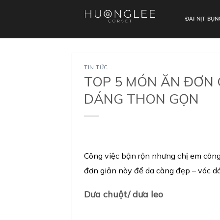
Skip
to
ĐAI NỊT BỤ
content
TIN TỨC
TOP 5 MÓN ĂN ĐƠN 
DÁNG THON GỌN
Công việc bận rộn nhưng chị em công
đơn giản này để da càng đẹp – vóc d
D
ư
a chu
ộ
t/ d
ư
a leo