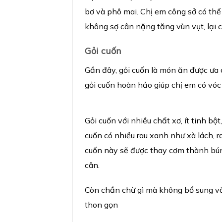
bơ và phô mai. Chị em công sở có th
không sợ cân nặng tăng vùn vụt, lại c
G
ỏ
i cu
ố
n
Gần đây, gỏi cuốn là món ăn được ưa 
gỏi cuốn hoàn hảo giúp chị em có vóc
Gỏi cuốn với nhiều chất xơ, ít tinh b
cuốn có nhiều rau xanh như xà lách, r
cuốn này sẽ được thay cơm thành bún,
cân.
Còn chần chừ gì mà không bổ sung và
thon gọn