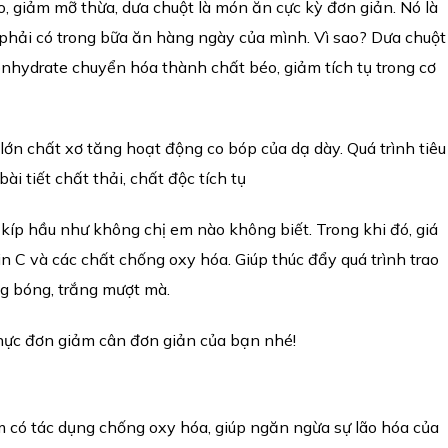
, giảm mỡ thừa, dưa chuột là món ăn cực kỳ đơn giản. Nó là
hải có trong bữa ăn hàng ngày của mình. Vì sao? Dưa chuột
bonhydrate chuyển hóa thành chất béo, giảm tích tụ trong cơ
lớn chất xơ tăng hoạt động co bóp của dạ dày. Quá trình tiêu
i tiết chất thải, chất độc tích tụ
 kíp hầu như không chị em nào không biết. Trong khi đó, giá
in C và các chất chống oxy hóa. Giúp thúc đẩy quá trình trao
ăng bóng, trắng mượt mà.
thực đơn giảm cân đơn giản của bạn nhé!
m có tác dụng chống oxy hóa, giúp ngăn ngừa sự lão hóa của