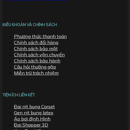
ĐIỀU KHOẢN VÀ CHÍNH SÁCH
Phương thức thanh toán
Chính sách đổi hàng
Chính sách bảo mật
Chính sách vận chuyển
Chính sách bảo hành
Câu hỏi thường gặp
Miễn trừ trách nhiệm
TIỆN ÍCH LIÊN KẾT
Đai nịt bung Corset
Gen nịt bung latex
Áo bơi định Hình
Đai Shapper 3D