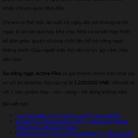
nhiều chị em quan tâm đến.
Chị em có thể mặc áo suốt cả ngày dài mà không sợ tức
ngực, bị bó sát quá hay khó chịu. Nhờ có sự kết hợp thiết
kế đơn giản, quyến rũ cùng chất liệu hỗ trợ nâng ngực
thông minh. Giúp người mặc trở nên tự tin, gợi cảm, hấp
dẫn hơn.
Áo nâng ngực Active Flex
có giá thành nhỉnh hơn chút xíu
so với áo Vedette. Giá của nó là
1.200.000 VNĐ
. Vẫn rất rẻ
với 1 sản phẩm đẹp – xịn – sang – tốt đúng không nào!
Bài viết mới
Cách Đo Size Gen Nịt Bụng Chuẩn Trong 3 Bước
Đi Biển Tự Tin Dù Bụng Có Mỡ — Cách Chọn Áo Bơi
Định Hình Theo Dáng Người
Nịt Bụng Có Hại Gan, Nội Tạng Không? Sự Thật Là Gì?