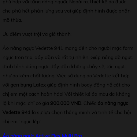
phù hợp với từng dáng người. Ngoài ra, thiết kế áo được
che phủ hết phần lưng sau vai giúp định hình được phần
mỡ thừa.
Ưu điểm vượt trội và giá thành:
Áo nâng ngực Vedette 941 mang đến cho người mặc form
ngực tròn trịa, đầy đặn và rất tự nhiên. Giúp nâng đỡ ngực,
định hình dáng ngực đầy đặn không chảy sệ, tức ngực
như áo kém chất lượng. Việc sử dụng áo Vedette kết hợp
với
gen bụng Latex
giúp định hình body đồng hồ cát cho
chị em một cách hoàn hảo! Với thiết kế áo màu da không
lộ khi mặc, chỉ có giá
900.000 VNĐ.
Chiếc
áo nâng ngực
Vedette 941
là sự lựa chọn thông minh và tinh tế cho hội
chị em “ngực lép”.
Áo nâng ng
ự
c Active Flex Multi Bra