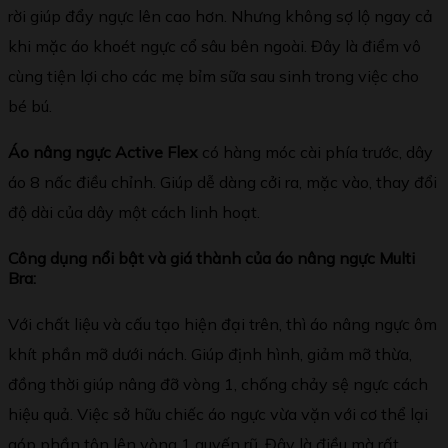
rời giúp đẩy ngực lên cao hơn. Nhưng không sợ lộ ngay cả
khi mặc áo khoét ngực cổ sâu bên ngoài. Đây là điểm vô
cùng tiện lợi cho các mẹ bỉm sữa sau sinh trong việc cho
bé bú.
Áo nâng ngực Active Flex
có hàng móc cài phía trước, dây
áo 8 nấc điều chỉnh. Giúp dễ dàng cởi ra, mặc vào, thay đổi
độ dài của dây một cách linh hoạt.
Công dụng nổi bật và giá thành của áo nâng ngực Multi
Bra:
Với chất liệu và cấu tạo hiện đại trên, thì áo nâng ngực ôm
khít phần mỡ dưới nách. Giúp định hình, giảm mỡ thừa,
đồng thời giúp nâng đỡ vòng 1, chống chảy sệ ngực cách
hiệu quả. Việc sở hữu chiếc áo ngực vừa vặn với cơ thể lại
góp phần tôn lên vòng 1 quyến rũ. Đây là điều mà rất