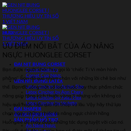
Skip
to
content
Tin Tức
ƯU ĐIỂM NỔI BẬT CỦA ÁO NÂNG
NGỰC HUONGLEE CORSET
ĐAI NỊT BỤNG CORSET
Bạn được người khác hay gọi là “chiếc Ti Vi màn hình
Corset Giảm Eo
Corset Cúp Ngực
phẳng”, bạn đã quá nhàm chán với những lời chê bai như
GEN NỊT BỤNG LATEX
thế. Bạn đã uống một số loại thuốc hay thực phẩm chức
Latex Cincher by Active Flex
Latex Cincher by Ann Chery
năng giúp tăng kích thước vòng 3 nhưng vẫn không có
Latex Cincher by Fajas Flex
Latex Cincher by Vedette
hiệu quả hoặc hiệu quả rất thấp và lâu. Vậy hãy thử lựa
ĐAI SHAPER
chọn ngay những chiếc áo nâng ngực chính hãng
ÁO BƠI ĐỊNH HÌNH
SẢN PHẨM HỖ TRỢ
Huonglee để thấy được những tác dụng tuyệt vời của nó.
Áo Nâng Ngực
Bài viết dưới đây sẽ giúp bạn có được một số thông tin về