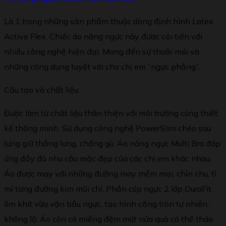
Là 1 trong những sản phẩm thuộc dòng định hình Latex
Active Flex. Chiếc áo nâng ngực này được cải tiến với
nhiều công nghệ hiện đại. Mang đến sự thoải mái và
những công dụng tuyệt vời cho chị em “ngực phẳng”.
Cấu tạo và chất liệu:
Được làm từ chất liệu thân thiện với môi trường cùng thiết
kế thông minh. Sử dụng công nghệ PowerSlim chéo sau
lưng giữ thẳng lưng, chống gù. Áo nâng ngực Multi Bra đáp
ứng đầy đủ nhu cầu mặc đẹp của các chị em khác nhau.
Áo được may với những đường may mềm mại, chỉn chu, tỉ
mỉ từng đường kim mũi chỉ. Phần cúp ngực 2 lớp DuraFit
ôm khít vừa vặn bầu ngực, tạo hình căng tròn tự nhiên,
không lộ. Áo còn có miếng đệm mút nửa quả có thể tháo