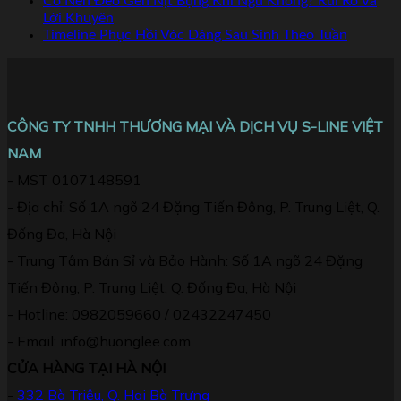
Có Nên Đeo Gen Nịt Bụng Khi Ngủ Không? Rủi Ro Và
Lời Khuyên
Timeline Phục Hồi Vóc Dáng Sau Sinh Theo Tuần
CÔNG TY TNHH THƯƠNG MẠI VÀ DỊCH VỤ S-LINE VIỆT
NAM
- MST 0107148591
- Địa chỉ: Số 1A ngõ 24 Đặng Tiến Đông, P. Trung Liệt, Q.
Đống Đa, Hà Nội
- Trung Tâm Bán Sỉ và Bảo Hành: Số 1A ngõ 24 Đặng
Tiến Đông, P. Trung Liệt, Q. Đống Đa, Hà Nội
- Hotline: 0982059660 / 02432247450
- Email: info@huonglee.com
CỬA HÀNG TẠI HÀ NỘI
-
332 Bà Triệu, Q. Hai Bà Trưng