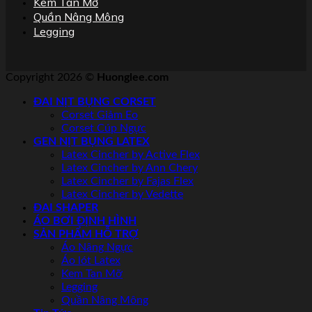
Kem Tan Mỡ
Quần Nâng Mông
Legging
Copyright 2026 ©
Huonglee.com
ĐAI NỊT BỤNG CORSET
Corset Giảm Eo
Corset Cúp Ngực
GEN NỊT BỤNG LATEX
Latex Cincher by Active Flex
Latex Cincher by Ann Chery
Latex Cincher by Fajas Flex
Latex Cincher by Vedette
ĐAI SHAPER
ÁO BƠI ĐỊNH HÌNH
SẢN PHẨM HỖ TRỢ
Áo Nâng Ngực
Áo lót Latex
Kem Tan Mỡ
Legging
Quần Nâng Mông