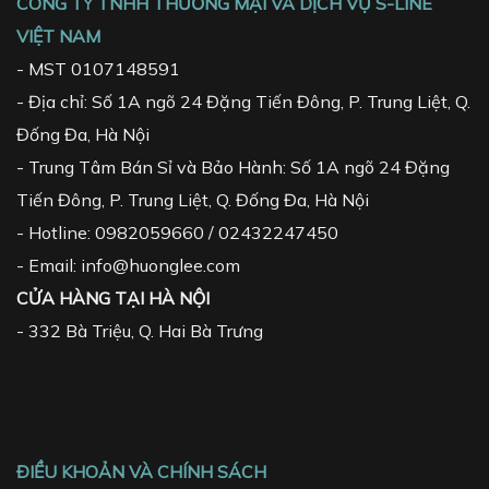
CÔNG TY TNHH THƯƠNG MẠI VÀ DỊCH VỤ S-LINE
VIỆT NAM
- MST 0107148591
- Địa chỉ: Số 1A ngõ 24 Đặng Tiến Đông, P. Trung Liệt, Q.
Đống Đa, Hà Nội
- Trung Tâm Bán Sỉ và Bảo Hành: Số 1A ngõ 24 Đặng
Tiến Đông, P. Trung Liệt, Q. Đống Đa, Hà Nội
- Hotline: 0982059660 / 02432247450
- Email: info@huonglee.com
CỬA HÀNG TẠI HÀ NỘI
-
332 Bà Triệu, Q. Hai Bà Trưng
ĐIỀU KHOẢN VÀ CHÍNH SÁCH