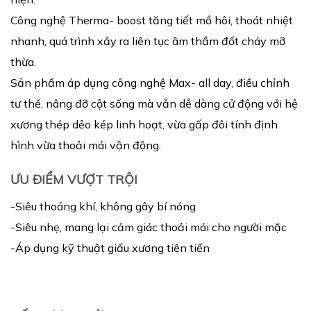
Công nghệ Therma- boost tăng tiết mồ hôi, thoát nhiệt
nhanh, quá trình xảy ra liên tục âm thầm đốt cháy mỡ
thừa.
Sản phẩm áp dụng công nghệ Max- all day, điều chỉnh
tư thế, nâng đỡ cột sống mà vẫn dễ dàng cử động với hệ
xương thép dẻo kép linh hoạt, vừa gấp đôi tính định
hình vừa thoải mái vận động.
ƯU ĐIỂM VƯỢT TRỘI
-Siêu thoáng khí, không gây bí nóng
-Siêu nhẹ, mang lại cảm giác thoải mái cho người mặc
-Áp dụng kỹ thuật giấu xương tiên tiến