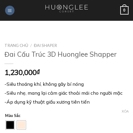
Skip
0
to
content
TRANG CHỦ
/
ĐAI SHAPER
Đai Cấu Trúc 3D Huonglee Shapper
1,230,000
₫
-Siêu thoáng khí, không gây bí nóng
-Siêu nhẹ, mang lại cảm giác thoải mái cho người mặc
-Áp dụng kỹ thuật giấu xương tiên tiến
XÓA
Màu Sắc