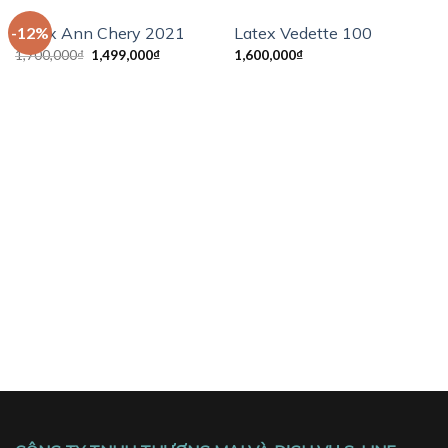
Latex Ann Chery 2021
Latex Vedette 100
-12%
1,700,000
₫
1,499,000
₫
1,600,000
₫