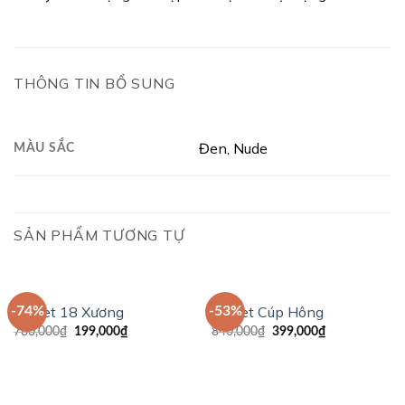
THÔNG TIN BỔ SUNG
Đen, Nude
MÀU SẮC
SẢN PHẨM TƯƠNG TỰ
Corset 18 Xương
Corset Cúp Hông
-74%
-53%
780,000
₫
199,000
₫
840,000
₫
399,000
₫