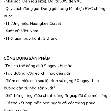
-Màu sắc: Đen (đủ size), Da (từ XXS đến XL)
-Quy cách đóng gói: Đóng gói trong túi nhựa PVC chống
nước
-Thương hiệu: HuongLee Corset
-Xuất xứ: Việt Nam
-Thời gian bảo hành: 3 tháng
CÔNG DỤNG SẢN PHẨM
-Tạo cơ thể dáng chữ S ngay khi mặc
-Tạo đường lượn eo khi mặc đều đặn
-Giảm eo hiệu quả sau lộ trình sử dụng 30 ngày theo
hướng dẫn từ nhà sản xuất*
-Giữ thẳng lưng, điều chỉnh dáng đi, giúp đỡ đau mỏi lưng
-Có thể kết hợp mặc bên ngoài với các trang phục
thường ngày.