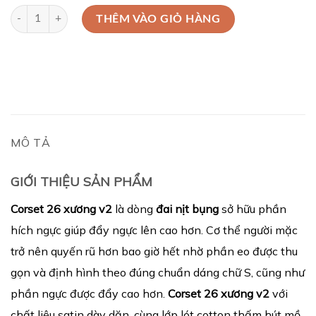
Corset 26 Xương V2 số lượng
THÊM VÀO GIỎ HÀNG
MÔ TẢ
GIỚI THIỆU SẢN PHẨM
Corset 26 xương v2
là dòng
đai nịt bụng
sở hữu phần
hích ngực giúp đẩy ngực lên cao hơn. Cơ thể người mặc
trở nên quyến rũ hơn bao giờ hết nhờ phần eo được thu
gọn và định hình theo đúng chuẩn dáng chữ S, cũng như
phần ngực được đẩy cao hơn.
Corset 26 xương v2
với
chất liệu satin dày dặn, cùng lớp lót cotton thấm hút mồ