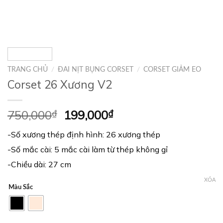
TRANG CHỦ
/
ĐAI NỊT BỤNG CORSET
/
CORSET GIẢM EO
Corset 26 Xương V2
750,000
₫
199,000
₫
-Số xương thép định hình: 26 xương thép
-Số mắc cài: 5 mắc cài làm từ thép không gỉ
-Chiều dài: 27 cm
XÓA
Màu Sắc