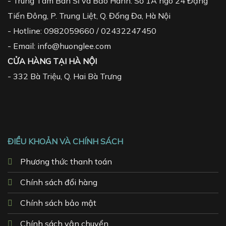
- Trung Tâm Bán Sỉ và Bảo Hành: Số 1A ngõ 24 Đặng
Tiến Đông, P. Trung Liệt, Q. Đống Đa, Hà Nội
- Hotline: 0982059660 / 02432247450
- Email: info@huonglee.com
CỬA HÀNG TẠI HÀ NỘI
-
332 Bà Triệu, Q. Hai Bà Trưng
ĐIỀU KHOẢN VÀ CHÍNH SÁCH
Phương thức thanh toán
Chính sách đổi hàng
Chính sách bảo mật
Chính sách vận chuyển